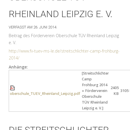
RHEINLAND LEIPZIG E. V.
VERFASST AM
26. JUNI 2014
.
Beitrag des Förderverein Oberschule TÜV Rheinland Leipzig
e. V.
http://www.fv-tuev-ms-le.de/streitschlichter-camp-frohburg-
2014/
Anhänge:
[Streitschlichter
Camp
Frohburg 2014
2405
» Förderverein
3105
oberschule_TUEV_Rheinland_Leipzig.pdf
KB
Oberschule
TÜV Rheinland
Leipzig e. V.]