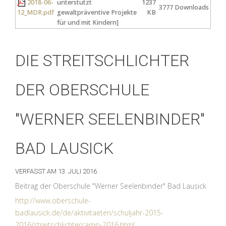
2018-06-
unterstützt
1237
3777 Downloads
12_MDR.pdf
gewaltpräventive Projekte
KB
für und mit Kindern]
DIE STREITSCHLICHTER
DER OBERSCHULE
"WERNER SEELENBINDER"
BAD LAUSICK
VERFASST AM
13. JULI 2016
.
Beitrag der Oberschule "Werner Seelenbinder" Bad Lausick
http://www.oberschule-
badlausick.de/de/aktivitaeten/schuljahr-2015-
2016/streitschlichtercamp-2016.html